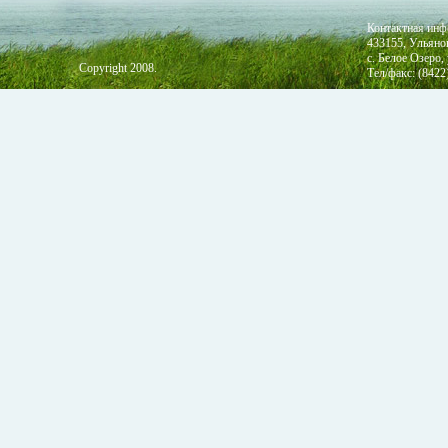
Контактная ин
433155, Ульяно
с. Белое Озеро,
Copyright 2008.
Тел/факс: (8422